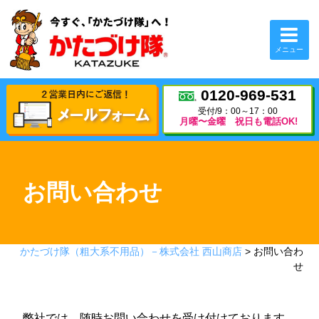
閉じる
メニュー
0120-969-531
0120-969-531
受付/9：00～17：00
受付/9：00～17：00
月曜〜金曜 祝日も電話OK!
月曜〜金曜 祝日も電話OK!
ホーム
かたづけ隊について
お問い合わせ
選ばれる5つの理由
初めての方へ
かたづけ隊（粗大系不用品）－株式会社 西山商店
>
お問い合わ
せ
対応業務一覧
提携希望企業様へ
弊社では、随時お問い合わせを受け付けております。