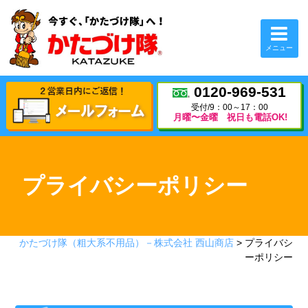
閉じる
メニュー
0120-969-531
0120-969-531
受付/9：00～17：00
受付/9：00～17：00
月曜〜金曜 祝日も電話OK!
月曜〜金曜 祝日も電話OK!
ホーム
かたづけ隊について
プライバシーポリシー
選ばれる5つの理由
初めての方へ
かたづけ隊（粗大系不用品）－株式会社 西山商店
>
プライバシ
ーポリシー
対応業務一覧
提携希望企業様へ